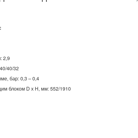
:
ч: 2,9
 40/40/32
е, бар: 0,3 – 0,4
м блоком D х H, мм: 552/1910